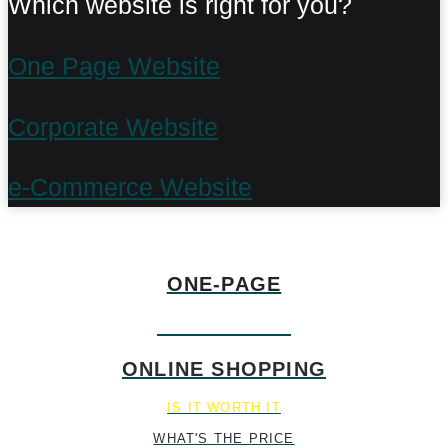
Which website is right for you?
One Page Website
Corporate Website
e-Commerce Website
TYPE OF WEBSITES
ONE-PAGE
MULTI-PAGE
ONLINE SHOPPING
IS IT WORTH IT
WHAT'S THE PRICE