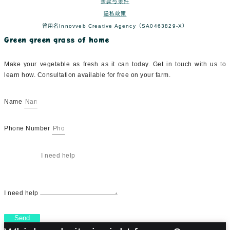
条款与条件
隐私政策
曾用名Innovveb Creative Agency（SA0463829-X）
Green green grass of home
Make your vegetable as fresh as it can today. Get in touch with us to
learn how. Consultation available for free on your farm.
Name
Phone Number
I need help
Send